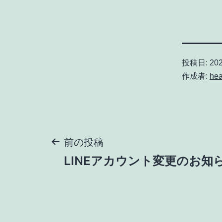
投稿日:
20
作成者:
hea
投
前の投稿
LINEアカウント変更のお知
稿
ナ