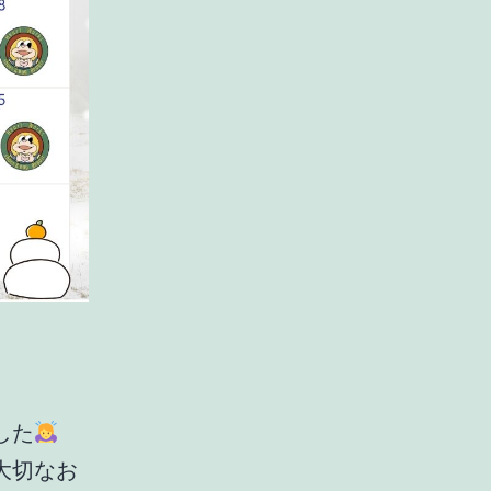
した
大切なお