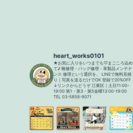
ビ
ゲ
ー
heart_works0101
シ
★お気に入りをいつまでも♡まごころ込め
て♪
靴修理・バッグ修理・革製品メンテナ
ンス
修理という選択を。
LINEで無料見積
ョ
り｜写真を送るだけでOK
登録で20%OFF
↓リンクからどうぞ
江東区｜土日11:00-
19:00
第1・第3・第5金曜13:00-19:00
TEL 03-5858-9071
ン