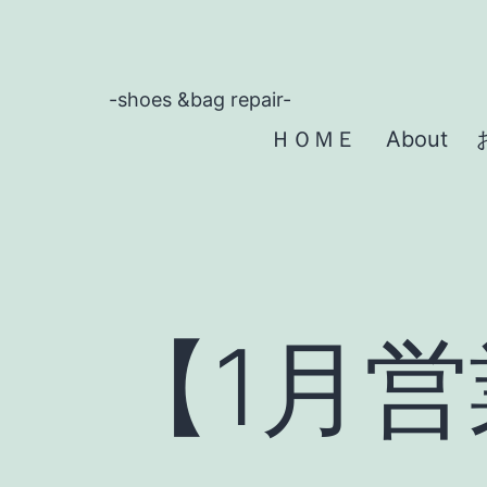
コ
ン
テ
-shoes &bag repair-
ン
ＨＯＭＥ
About
ツ
へ
ス
キ
ッ
【1月
プ