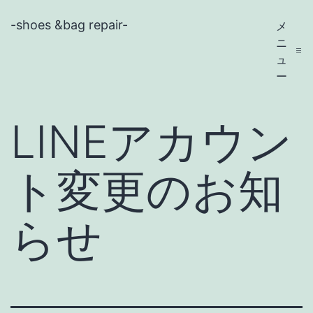
コ
-shoes &bag repair-
メ
ン
ニ
テ
ュ
ー
ン
ツ
LINEアカウン
へ
ス
ト変更のお知
キ
ッ
らせ
プ