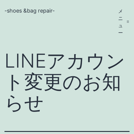
コ
-shoes &bag repair-
メ
ン
ニ
テ
ュ
ー
ン
ツ
LINEアカウン
へ
ス
ト変更のお知
キ
ッ
らせ
プ