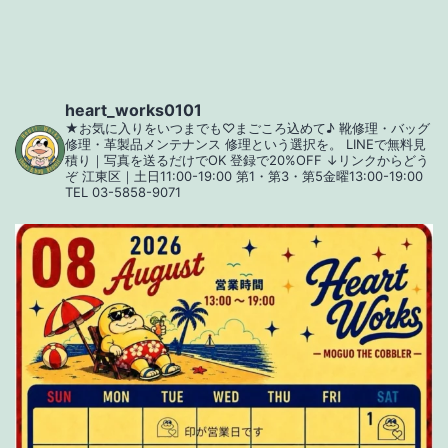
ー
シ
ョ
heart_works0101
★お気に入りをいつまでも♡まごころ込めて♪
靴修理・バッグ
ン
修理・革製品メンテナンス
修理という選択を。
LINEで無料見
積り｜写真を送るだけでOK
登録で20%OFF
↓リンクからどう
ぞ
江東区｜土日11:00-19:00
第1・第3・第5金曜13:00-19:00
TEL 03-5858-9071