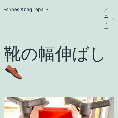
コ
-shoes &bag repair-
メ
ン
ニ
テ
ュ
ー
ン
ツ
靴の幅伸ばし
へ
ス
キ
ッ
プ