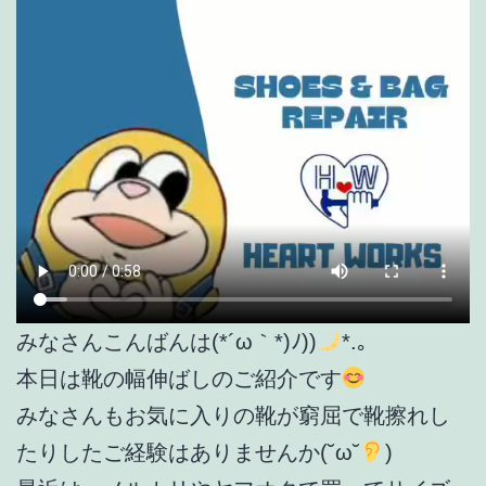
みなさんこんばんは(*´ω｀*)ﾉ))
*.｡
本日は靴の幅伸ばしのご紹介です
みなさんもお気に入りの靴が窮屈で靴擦れし
たりしたご経験はありませんか(˘ω˘
)