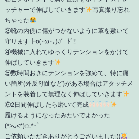
ッチャーで伸ばしていきます
写真撮り忘れ
ちゃった
③靴の内側に傷がつかないように革を敷いて
守ります┣o(･ω･｡)ｶﾞｰﾄﾞ!!
④機械に入れてゆっくりテンションをかけて
伸ばしていきます
⑤数時間おきにテンションを強めて、特に痛
い箇所(外反母趾など)がある場合はアタッチメ
ントを装着して無理なく伸ばしていきます
⑥2日間伸ばしたら磨いて完成
履けるようになったみたいでよかった
(*>ᴗ<*)‪ෆ‪.*･ﾟ
ご依頼いただきありがとうございました((