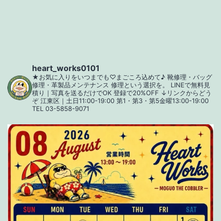
ー
シ
ョ
heart_works0101
★お気に入りをいつまでも♡まごころ込めて♪
靴修理・バッグ
ン
修理・革製品メンテナンス
修理という選択を。
LINEで無料見
積り｜写真を送るだけでOK
登録で20%OFF
↓リンクからどう
ぞ
江東区｜土日11:00-19:00
第1・第3・第5金曜13:00-19:00
TEL 03-5858-9071