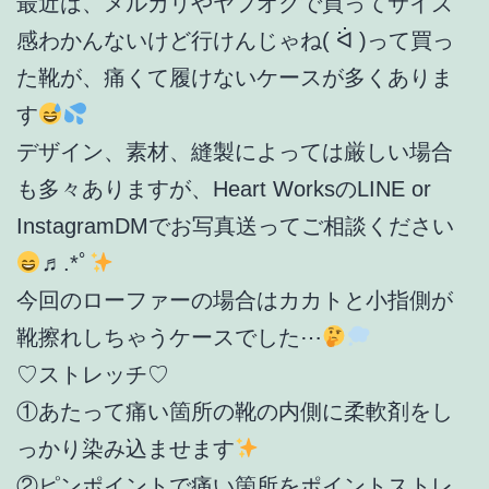
最近は、メルカリやヤフオクで買ってサイズ
感わかんないけど行けんじゃね( ᐛ )って買っ
た靴が、痛くて履けないケースが多くありま
す
デザイン、素材、縫製によっては厳しい場合
も多々ありますが、Heart WorksのLINE or
InstagramDMでお写真送ってご相談ください
♬.*ﾟ
今回のローファーの場合はカカトと小指側が
靴擦れしちゃうケースでした⋯
♡ストレッチ♡
①あたって痛い箇所の靴の内側に柔軟剤をし
っかり染み込ませます
②ピンポイントで痛い箇所をポイントストレ