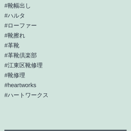
#靴幅出し
#ハルタ
#ローファー
#靴擦れ
#革靴
#革靴倶楽部
#江東区靴修理
#靴修理
#heartworks
#ハートワークス