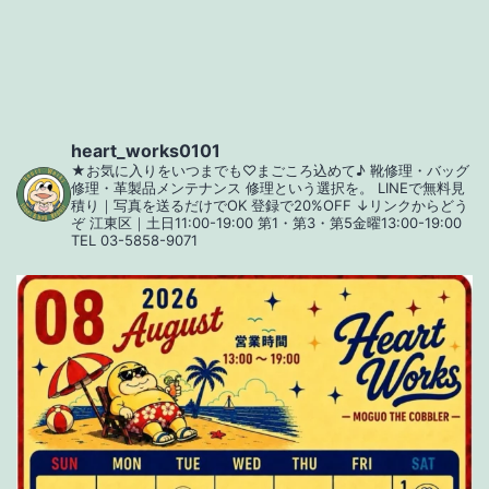
ー
シ
ョ
ン
heart_works0101
★お気に入りをいつまでも♡まごころ込めて♪
靴修理・バッグ
修理・革製品メンテナンス
修理という選択を。
LINEで無料見
積り｜写真を送るだけでOK
登録で20%OFF
↓リンクからどう
ぞ
江東区｜土日11:00-19:00
第1・第3・第5金曜13:00-19:00
TEL 03-5858-9071