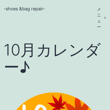
コ
-shoes &bag repair-
メ
ン
ニ
テ
ュ
ー
ン
ツ
10月カレンダ
へ
ス
ー♪
キ
ッ
プ